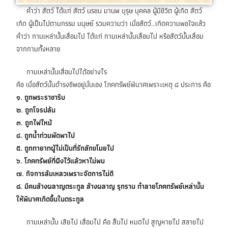
คำว่า สัตว์ ได้แก่ สัตว์ นรชน มานพ บุรุษ บุคคล ผู้มีชีวิต ผู้เกิด สัตว์
เกิด ผู้เป็นไปตามกรรม มนุษย์ รวมความว่า เมื่อสัตว์…เกิดความพอใจแล้ว
คำว่า กามเหล่านั้นเสื่อมไป ได้แก่ กามเหล่านั้นเสื่อมไป หรือสัตว์นั้นเสื่อม
จากกามทั้งหลาย
กามเหล่านั้นเสื่อมไปได้อย่างไร
คือ เมื่อสัตว์นั้นดำรงชีพอยู่นั่นเอง โภคทรัพย์พินาศเพราะเหตุ ๘ ประการ คือ
๑. ถูกพระราชาริบ
๒. ถูกโจรปล้น
๓. ถูกไฟไหม้
๔. ถูกน้ำท่วมพัดพาไป
๕. ถูกทายาทผู้ไม่เป็นที่รักลักขโมยไป
๖. โภคทรัพย์ที่ฝังไว้แล้วหาไม่พบ
๗. กิจการล้มเหลวเพราะจัดการไม่ดี
๘. มีคนล้างผลาญตระกูล ล้างผลาญ รุกราน ทำลายโภคทรัพย์เหล่านั้น
ให้พินาศเกิดขึ้นในตระกูล
กามเหล่านั้น เสียไป เสื่อมไป คือ สิ้นไป หมดไป สูญหายไป สลายไป