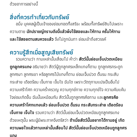
ด้วยอาการอย่างนี้
สิ่งที่ควรทำเกี่ยวกับทรัพย์
อนึ่ง บุคคลผู้เป็นเจ้าของย่อมทอดทิ้งสรีระ พร้อมทั้งทรัพย์สินไปเพราะ
ความตาย
นักปราชญ์ทราบดังนี้แล้วพึงใช้สอยและให้ทาน
ครั้นให้ทาน
และใช้สอยตามสมควรแล้ว
จึงไม่ถูกนินทา ย่อมเข้าถึงสวรรค์
ความรู้สึกเมื่อสูญเสียทรัพย์
รวมความว่า กามเหล่านั้นเสื่อมไป คำว่า
สัตว์นั้นย่อมเจ็บปวดเหมือน
ถูกลูกศรแทง
อธิบายว่า สัตว์ผู้ถูกลูกศรเหล็กแทงก็ตาม ถูกลูกศรกระดูก
ลูกศรงา ลูกศรเขา หรือลูกศรไม้แทงก็ตาม ย่อมเจ็บปวด ดิ้นรน กระสับ
กระส่าย เดือดร้อน เจ็บกาย เจ็บใจ ฉันใด เพราะวัตถุกามแปรเป็นอื่นไป
ความเศร้าโศก ความคร่ำครวญ ความทุกข์กาย ความทุกข์ใจ ความคับแค้น
ใจย่อมเกิดขึ้น ฉันนั้นเหมือนกัน สัตว์นั้นถูกลูกศรคือกาม และ
ลูกศรคือ
ความเศร้าโศกแทงแล้ว ย่อมเจ็บปวด ดิ้นรน กระสับกระส่าย เดือดร้อน
เจ็บกาย เจ็บใจ
รวมความว่า สัตว์นั้นย่อมเจ็บปวดเหมือนถูกลูกศรแทง
ด้วยเหตุนั้น พระผู้มีพระภาคจึงตรัสว่า
ถ้าเมื่อสัตว์นั้นอยากได้กามอยู่ เกิด
ความพอใจแล้วกามเหล่านั้นเสื่อมไป สัตว์นั้นย่อมเจ็บปวดเหมือนถูกลูกศร
แทง