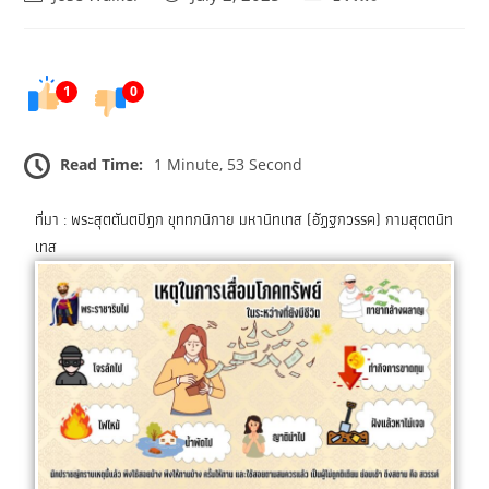
1
0
Read Time:
1 Minute, 53 Second
ที่มา : พระสุตตันตปิฎก ขุททกนิกาย มหานิทเทส (อัฏฐกวรรค) กามสุตตนิท
เทส