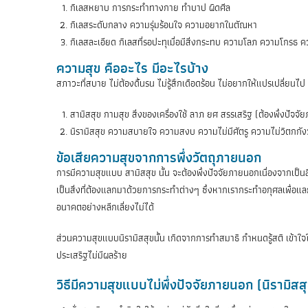
กิเลสหยาบ การกระทำทางกาย ทำบาป ผิดศีล
กิเลสระดับกลาง ความรุ่มร้อนใจ ความอยากในตัณหา
กิเลสละเอียด กิเลสที่รอปะทุเมื่อมีสิ่งกระทบ ความโลภ ความโกรธ
ความสุข คืออะไร มีอะไรบ้าง
สภาวะที่สบาย ไม่ต้องดิ้นรน ไม่รู้สึกเดือดร้อน ไม่อยากให้แปรเปลี่ยนไป
สามิสสุข กามสุข สิ่งของเครื่องใช้ ลาภ ยศ สรรเสริฐ (ต้องพึ่งปัจจ
นิรามิสสุข ความสบายใจ ความสงบ ความไม่มีศัตรู ความไม่วิตกกังว
ข้อเสียความสุขจากการพึ่งวัตถุภายนอก
การมีความสุขแบบ สามิสสุข นั้น จะต้องพึ่งปัจจัยภายนอกเนื่องจากเป็นสิ่ง
เป็นสิ่งที่ต้องแลกมาด้วยการกระทำต่างๆ ซึ่งหากเรากระทำอกุศลเพื่อแลกก
อนาคตอย่างหลีกเลี่ยงไม่ได้
ส่วนความสุขแบบนิรามิสสุขนั้น เกิดจากการทำสมาธิ กำหนดรู้สติ เข้าใจ
ประเสริฐไม่มีผลร้าย
วิธีมีความสุขแบบไม่พึ่งปัจจัยภายนอก (นิรามิสส