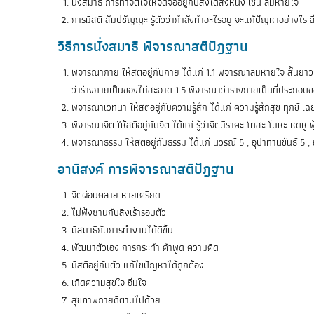
นั่งสมาธิ การทำจิตใจให้จดจ่ออยู่กับสิ่งใดสิ่งหนึ่ง เช่น ลมหายใจ
การมีสติ สัมปชัญญะ รู้ตัวว่ากำลังทำอะไรอยู่ จะแก้ปัญหาอย่างไร สิ่
วิธีการนั่งสมาธิ พิจารณาสติปัฎฐาน
พิจารณากาย ให้สติอยู่กับกาย ได้แก่ 1.1 พิจารณาลมหายใจ สั้นยา
ว่าร่างกายเป็นของไม่สะอาด 1.5 พิจารณาว่าร่างกายเป็นที่ประกอบข
พิจารณาเวทนา ให้สติอยู่กับความรู้สึก ได้แก่ ความรู้สึกสุข ทุกข์ เ
พิจารณาจิต ให้สติอยู่กับจิต ได้แก่ รู้ว่าจิตมีราคะ โทสะ โมหะ หดหู่
พิจารณาธรรม ให้สติอยู่กับธรรม ได้แก่ นิวรณ์ 5 , อุปาทานขันธ์ 5 
อานิสงค์ การพิจารณาสติปัฎฐาน
จิตผ่อนคลาย หายเครียด
ไม่ฟุ้งซ่านกับสิ่งเร้ารอบตัว
มีสมาธิกับการทำงานได้ดีขึ้น
พัฒนาตัวเอง การกระทำ คำพูด ความคิด
มีสติอยู่กับตัว แก้ไขปัญหาได้ถูกต้อง
เกิดความสุขใจ อิ่มใจ
สุขภาพกายดีตามไปด้วย