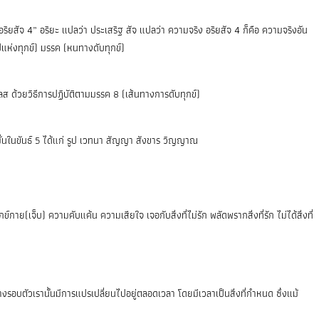
อริยสัจ 4”
อริยะ แปลว่า ประเสริฐ สัจ แปลว่า ความจริง อริยสัจ 4 ก็คือ ความจริงอัน
ไปแห่งทุกข์) มรรค (หนทางดับทุกข์)
ส ด้วยวิธีการปฏิบัติตามมรรค 8 (เส้นทางการดับทุกข์)
ดมั่นในขันธ์ 5 ได้แก่ รูป เวทนา สัญญา สังขาร วิญญาณ
ย(เจ็บ) ความคับแค้น ความเสียใจ เจอกับสิ่งที่ไม่รัก พลัดพรากสิ่งที่รัก ไม่ได้สิ่งที่
อย่างรอบตัวเรานั้นมีการแปรเปลี่ยนไปอยู่ตลอดเวลา โดยมีเวลาเป็นสิ่งที่กำหนด ซึ่งแม้