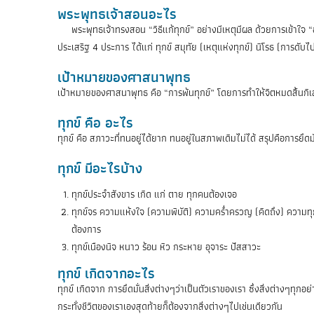
พระพุทธเจ้าสอนอะไร
พระพุทธเจ้าทรงสอน “วิธีแก้ทุกข์” อย่างมีเหตุมีผล ด้วยการเข้าใจ “
ประเสริฐ 4 ประการ ได้แก่ ทุกข์ สมุทัย (เหตุแห่งทุกข์) นิโรธ (การดับ
เป้าหมายของศาสนาพุทธ
เป้าหมายของศาสนาพุทธ คือ “การพ้นทุกข์” โดยการทำให้จิตหมดสิ้นกิเล
ทุกข์ คือ อะไร
ทุกข์ คือ สภาวะที่ทนอยู่ได้ยาก ทนอยู่ในสภาพเดิมไม่ได้ สรุปคือการยึ
ทุกข์ มีอะไรบ้าง
ทุกข์ประจำสังขาร เกิด แก่ ตาย ทุกคนต้องเจอ
ทุกข์จร ความแห้งใจ (ความพิบัติ) ความคร่ำครวญ (คิดถึง) ความทุกข์กา
ต้องการ
ทุกข์เนืองนิจ หนาว ร้อน หิว กระหาย อุจาระ ปัสสาวะ
ทุกข์ เกิดจากอะไร
ทุกข์ เกิดจาก การยึดมั่นสิ่งต่างๆว่าเป็นตัวเราของเรา ซึ่งสิ่งต่างๆทุก
กระทั่งชีวิตของเราเองสุดท้ายก็ต้องจากสิ่งต่างๆไปเช่นเดียวกัน