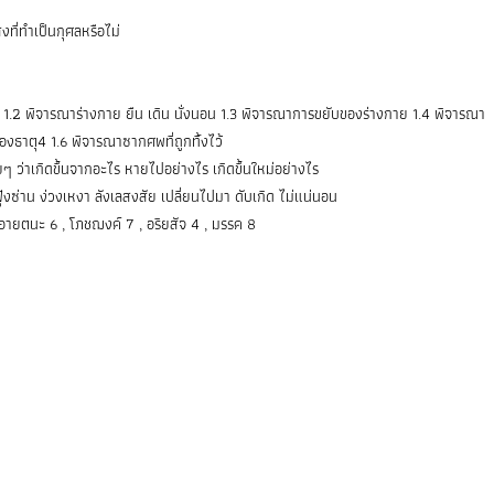
งที่ทำเป็นกุศลหรือไม่
ว 1.2 พิจารณาร่างกาย ยืน เดิน นั่งนอน 1.3 พิจารณาการขยับของร่างกาย 1.4 พิจารณา
องธาตุ4 1.6 พิจารณาซากศพที่ถูกทิ้งไว้
ฉยๆ ว่าเกิดขึ้นจากอะไร หายไปอย่างไร เกิดขึ้นใหม่อย่างไร
 ฟุ้งซ่าน ง่วงเหงา ลังเลสงสัย เปลี่ยนไปมา ดับเกิด ไม่แน่นอน
, อายตนะ 6 , โภชฌงค์ 7 , อริยสัจ 4 , มรรค 8