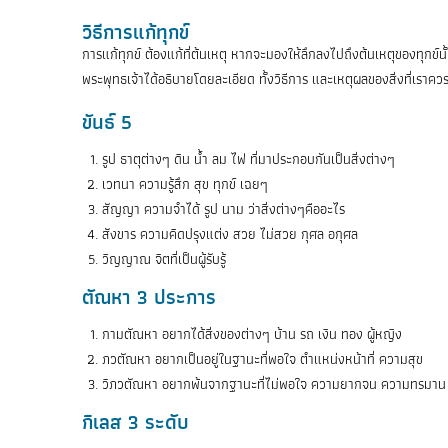
วิธีการแก้ทุกข์
การแก้ทุกข์ ต้องแก้ที่ต้นเหตุ หากจะมองให้ลึกลงไปถึงต้นเหตุของทุกข์นั
พระพุทธเจ้าได้อธิบายโดยละเอียด ทั้งวิธีการ และเหตุผลของสิ่งที่เราควรกร
ขันธ์ 5
รูป ธาตุต่างๆ ดิน น้ำ ลม ไฟ ที่มาประกอบกันเป็นสิ่งต่างๆ
เวทนา ความรู้สึก สุข ทุกข์ เฉยๆ
สัญญา ความจำได้ รูป นาม ว่าสิ่งต่างๆคืออะไร
สังขาร ความคิดปรุงแต่ง สวย ไม่สวย กุศล อกุศล
วิญญาณ จิตที่เป็นผู้รับรู้
ตัณหา 3 ประการ
กามตัณหา อยากได้สิ่งของต่างๆ บ้าน รถ เงิน ทอง ผู้หญิง
ภวตัณหา อยากเป็นอยู่ในฐานะที่พอใจ ตำแหน่งหน้าที่ ความสุข
วิภวตัณหา อยากพ้นจากฐานะที่ไม่พอใจ ความยากจน ความทรมาน
กิเลส 3 ระดับ