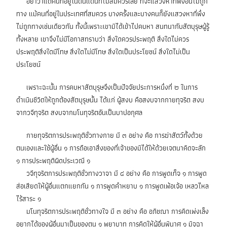
อย่าว่าแต่คนที่อยู่ในดินแดนที่ไม่สมควรเลย ที่จะแสวงหาที่พึ่งอันไม่ถูก
ทาง แม้คนที่อยู่ในประเทศที่สมควร บางครั้งและบางคนก็ยังแสวงหาที่พึ่ง
ไม่ถูกทางเช่นเดียวกัน ทั้งนี้เพราะเขามิได้เข้าไปคบหา สนทนากับสัตบุรุษผู้รู้
ทั้งหลาย เขาจึงไม่มีโอกาสทราบว่า สิ่งใดควรประพฤติ สิ่งใดไม่ควร
ประพฤติสิ่งใดมีโทษ สิ่งใดไม่มีโทษ สิ่งใดเป็นประโยชน์ สิ่งใดไม่เป็น
ประโยชน์
เพราะฉะนั้น การคบหาสัตบุรุษจึงเป็นปัจจัยประการหนึ่งที่ ๒ ในการ
ดำเนินชีวิตให้ถูกต้องสัตบุรุษนั้น ได้แก่ ผู้สงบ คือสงบจากกายทุจริต สงบ
จากวจีทุจริต สงบจากมโนทุจริตอันเป็นบาปอกุศล
กายทุจริตการประพฤติชั่วทางกาย มี ๓ อย่าง คือ การฆ่าสัตว์ทั้งด้วย
ตนเองและใช้ผู้อื่น ๑ การถือเอาสิ่งของที่เจ้าของมิได้ให้ด้วยเจตนาคิดจะลัก
๑ การประพฤติผิดประเวณี ๑
วจีทุจริตการประพฤติชั่วทางวาจา มี ๔ อย่าง คือ การพูดเท็จ ๑ การพูด
ส่อเสียดให้ผู้อื่นแตกแยกกัน ๑ การพูดคำหยาบ ๑ การพูดเพ้อเจ้อ เหลวไหล
ไร้สาระ ๑
มโนทุจริตการประพฤติชั่วทางใจ มี ๓ อย่าง คือ อภิชฌา การคิดเพ่งเล็ง
อยากได้ของผู้อื่นมาเป็นของตน ๑ พยาบาท การคิดให้ผู้อื่นพินาศ ๑ มิจฉา