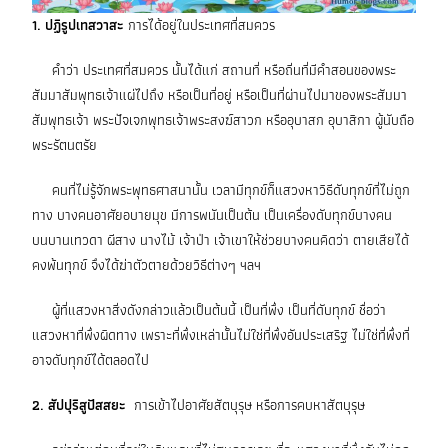
1. ปฏิรูปเทสวาสะ
การได้อยู่ในประเทศที่สมควร
คำว่า ประเทศที่สมควร นั้นได้แก่ สถานที่ หรือถิ่นที่มีคำสอนของพระ
สัมมาสัมพุทธเจ้าแผ่ไปถึง หรือเป็นที่อยู่ หรือเป็นที่ผ่านไปมาของพระสัมมา
สัมพุทธเจ้า พระปัจเจกพุทธเจ้าพระสงฆ์สาวก หรืออุบาสก อุบาสิกา ผู้นับถือ
พระรัตนตรัย
คนที่ไม่รู้จักพระพุทธศาสนานั้น เวลามีทุกข์ก็แสวงหาวิธีดับทุกข์ที่ไม่ถูก
ทาง บางคนอาศัยอบายมุข มีการพนันเป็นต้น เป็นเครื่องดับทุกข์บางคน
บนบานเทวดา ผีสาง นางไม้ เจ้าป่า เจ้าเขาให้ช่วยบางคนคิดว่า ตายเสียได้
คงพ้นทุกข์ จึงได้ฆ่าตัวตายด้วยวิธีต่างๆ ฯลฯ
ผู้ที่แสวงหาสิ่งดังกล่าวแล้วเป็นต้นนี้ เป็นที่พึ่ง เป็นที่ดับทุกข์ ชื่อว่า
แสวงหาที่พึ่งผิดทาง เพราะที่พึ่งเหล่านั้นไม่ใช่ที่พึ่งอันประเสริฐ ไม่ใช่ที่พึ่งที่
อาจดับทุกข์ได้ตลอดไป
2. สัปปุริสูปัสสยะ
การเข้าไปอาศัยสัตบุรุษ หรือการคบหาสัตบุรุษ