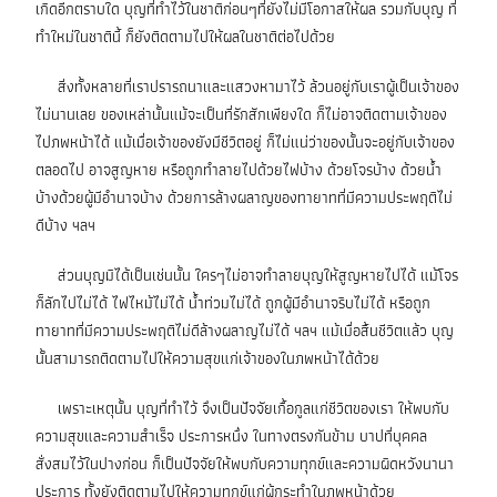
เกิดอีกตราบใด บุญที่ทำไว้ในชาติก่อนๆที่ยังไม่มีโอกาสให้ผล รวมกับบุญ
ที่
ทำใหม่ในชาตินี้ ก็ยังติดตามไปให้ผลในชาติต่อไปด้วย
สิ่งทั้งหลายที่เราปรารถนาและแสวงหามาไว้ ล้วนอยู่กับเราผู้เป็นเจ้าของ
ไม่นานเลย ของเหล่านั้นแม้จะเป็นที่รักสักเพียงใด ก็ไม่อาจติดตามเจ้าของ
ไปภพหน้าได้ แม้เมื่อเจ้าของยังมีชีวิตอยู่ ก็ไม่แน่ว่าของนั้นจะอยู่กับเจ้าของ
ตลอดไป อาจสูญหาย หรือถูกทำลายไปด้วยไฟบ้าง ด้วยโจรบ้าง ด้วยน้ำ
บ้างด้วยผู้มีอำนาจบ้าง ด้วยการล้างผลาญของทายาทที่มีความประพฤติไม่
ดีบ้าง ฯลฯ
ส่วนบุญมิได้เป็นเช่นนั้น ใครๆไม่อาจทำลายบุญให้สูญหายไปได้ แม้โจร
ก็ลักไปไม่ได้ ไฟไหม้ไม่ได้ น้ำท่วมไม่ได้ ถูกผู้มีอำนาจริบไม่ได้ หรือถูก
ทายาทที่มีความประพฤติไม่ดีล้างผลาญไม่ได้ ฯลฯ แม้เมื่อสิ้นชีวิตแล้ว บุญ
นั้นสามารถติดตามไปให้ความสุขแก่เจ้าของในภพหน้าได้ด้วย
เพราะเหตุนั้น บุญที่ทำไว้ จึงเป็นปัจจัยเกื้อกูลแก่ชีวิตของเรา ให้พบกับ
ความสุขและความสำเร็จ ประการหนึ่ง ในทางตรงกันข้าม บาปที่บุคคล
สั่งสมไว้ในปางก่อน ก็เป็นปัจจัยให้พบกับความทุกข์และความผิดหวังนานา
ประการ ทั้งยังติดตามไปให้ความทุกข์แก่ผู้กระทำในภพหน้าด้วย