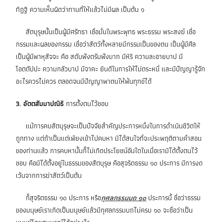
ทิฏฐิ ความเห็นผิดว่าทานที่ให้แล้วไม่มีผล เป็นต้น ๑
สัตบุรุษนั้นเป็นผู้มีศรัทธา เชื่อมั่นในพระพุทธ พระธรรม พระสงฆ์ เชื่อ
กรรมและผลของกรรม เชื่อว่าสัตว์ทั้งหลายมีกรรมเป็นของตน เป็นผู้มีศีล
เป็นผู้มีพาหุสัจจะ คือ สดับฟังตรับฟังมาก มีหิริ ความละอายบาป มี
โอตตัปปะ ความกลัวบาป มีจาคะ ยินดีในการให้ไม่ตระหนี่ และมีปัญญารู้จัก
อะไรควรไม่ควร ตลอดจนมีปัญญาพาตนให้พ้นทุกข์ได้
3. อัตตสัมมาปณิธิ
การตั้งตนไว้ชอบ
แม้การคบสัตบุรุษจะเป็นปัจจัยสำคัญประการหนึ่งในการดำเนินชีวิตให้
ถูกทาง แต่ถ้าเป็นแต่เพียงเข้าไปคบหา มิได้สนใจที่จะประพฤติตามคำสอน
ของท่านแล้ว การคบหานั้นก็ไม่เกิดประโยชน์อันใดในเมื่อเรามิได้ตั้งตนไว้
ชอบ คือมิได้ตั้งอยู่ในธรรมของสัตบุรุษ คือสุจริตธรรม ๑๐ ประการ มีการงด
เว้นจากการฆ่าสัตว์เป็นต้น
ก็สุจริตธรรม ๑๐ ประการ หรือ
กุศลกรรมบถ ๑๐
ประการนี้ ชื่อว่าธรรม
ของมนุษย์เราเกิดเป็นมนุษย์แล้วมีกุศลกรรมบถไม่ครบ ๑๐ จะชื่อว่าเป็น