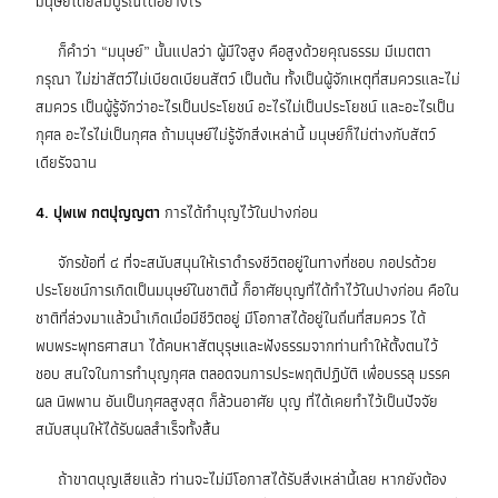
มนุษย์โดยสมบูรณ์ได้อย่างไร
ก็คำว่า “มนุษย์” นั้นแปลว่า ผู้มีใจสูง คือสูงด้วยคุณธรรม มีเมตตา
กรุณา ไม่ฆ่าสัตว์ไม่เบียดเบียนสัตว์ เป็นต้น ทั้งเป็นผู้จักเหตุที่สมควรและไม่
สมควร เป็นผู้รู้จักว่าอะไรเป็นประโยชน์ อะไรไม่เป็นประโยชน์ และอะไรเป็น
กุศล อะไรไม่เป็นกุศล ถ้ามนุษย์ไม่รู้จักสิ่งเหล่านี้ มนุษย์ก็ไม่ต่างกับสัตว์
เดียรัจฉาน
4. ปุพเพ กตปุญญตา
การได้ทำบุญไว้ในปางก่อน
จักรข้อที่ ๔ ที่จะสนับสนุนให้เราดำรงชีวิตอยู่ในทางที่ชอบ กอปรด้วย
ประโยชน์การเกิดเป็นมนุษย์ในชาตินี้ ก็อาศัยบุญที่ได้ทำไว้ในปางก่อน คือใน
ชาติที่ล่วงมาแล้วนำเกิดเมื่อมีชีวิตอยู่ มีโอกาสได้อยู่ในถิ่นที่สมควร ได้
พบพระพุทธศาสนา ได้คบหาสัตบุรุษและฟังธรรมจากท่านทำให้ตั้งตนไว้
ชอบ สนใจในการทำบุญกุศล ตลอดจนการประพฤติปฏิบัติ เพื่อบรรลุ มรรค
ผล นิพพาน อันเป็นกุศลสูงสุด ก็ล้วนอาศัย บุญ ที่ได้เคยทำไว้เป็นปัจจัย
สนับสนุนให้ได้รับผลสำเร็จทั้งสิ้น
ถ้าขาดบุญเสียแล้ว ท่านจะไม่มีโอกาสได้รับสิ่งเหล่านี้เลย
หากยังต้อง