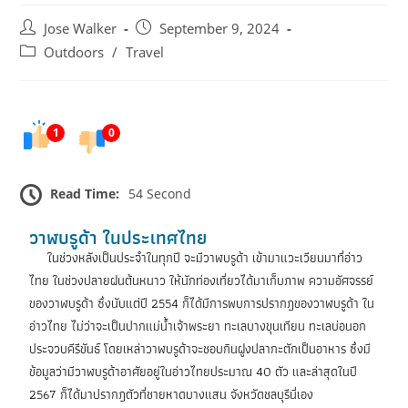
Jose Walker
September 9, 2024
Outdoors
/
Travel
1
0
Read Time:
54 Second
วาฬบรูด้า ในประเทศไทย
ในช่วงหลังเป็นประจำในทุกปี จะมีวาฬบรูด้า เข้ามาแวะเวียนมาที่อ่าว
ไทย ในช่วงปลายฝนต้นหนาว ให้นักท่องเที่ยวได้มาเก็บภาพ ความอัศจรรย์
ของวาฬบรูด้า ซึ่งนับแต่ปี 2554 ก็ได้มีการพบการปรากฎของวาฬบรูด้า ใน
อ่าวไทย ไม่ว่าจะเป็นปากแม่น้ำเจ้าพระยา ทะเลบางขุนเทียน ทะเลบ่อนอก
ประจวบคีรีขันธ์ โดยเหล่าวาฬบรูด้าจะชอบกินฝูงปลากะตักเป็นอาหาร ซึ่งมี
ข้อมูลว่ามีวาฬบรูด้าอาศัยอยู่ในอ่าวไทยประมาณ 40 ตัว และล่าสุดในปี
2567 ก็ได้มาปรากฎตัวที่ชายหาดบางแสน จังหวัดชลบุรีนี่เอง